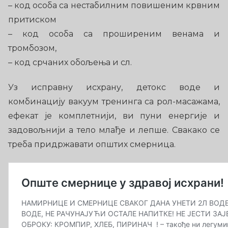
– код особа са нестабилним повишеним крвним
притиском
– код особа са проширеним венама и
тромбозом,
– код срчаних обољења и сл.
Уз исправну исхрану, детокс воде и
комбинацију вакуум тренинга са рол-масажама,
ефекат је комплетнији, ви пуни енергије и
задовољнији а тело млађе и лепше. Свакако се
треба придржавати општих смерница.