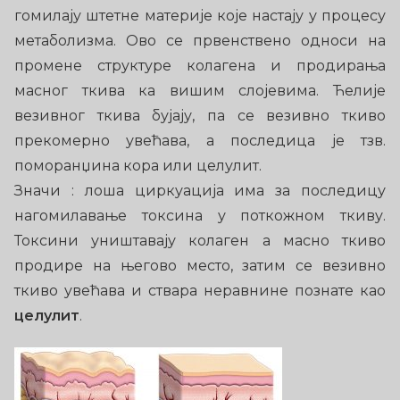
гомилају штетне материје које настају у процесу
метаболизма. Ово се првенствено односи на
промене структуре колагена и продирања
масног ткива ка вишим слојевима. Ћелије
везивног ткива бујају, па се везивно ткиво
прекомерно увећава, а последица је тзв.
поморанџина кора или целулит.
Значи : лоша циркуација има за последицу
нагомилавање токсина у поткожном ткиву.
Токсини уништавају колаген а масно ткиво
продире на његово место, затим се везивно
ткиво увећава и ствара неравнине познате као
целулит
.