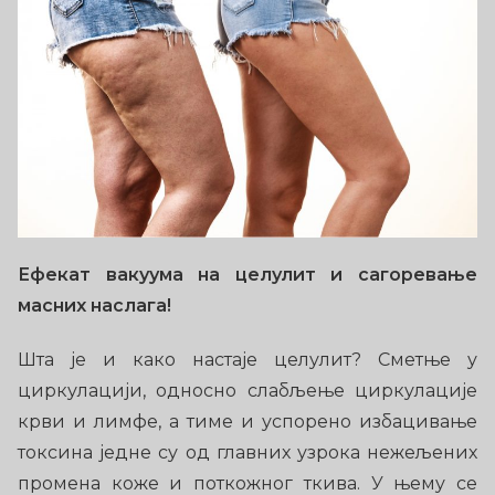
Ефекат вакуума на целулит и сагоревање
масних наслага!
Шта је и како настаје целулит? Сметње у
циркулацији, односно слабљење циркулације
крви и лимфе, а тиме и успорено избацивање
токсина једне су од главних узрока нежељених
промена коже и поткожног ткива. У њему се