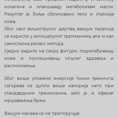
колагена и олакшавају метаболизам масти.
Резултат је боље обликовано тело и глаткија
кожа.
Због свог вишеструког дејства, вакуум терапија
се користи у антицелулит третманима, али и као
самостална релакс метода.
Уједно радите на својој фигури, подмлађивању
коже и поспешивању општег здравља и
расположења.
Због више уложене енергије током тренинга,
сагорева се дупло више калорија него при
стандардним тренинзима, зато је и ефекат
мршављења бржи.
Вакуум масажа се не препоручује: