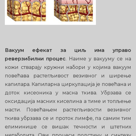
Вакуум ефекат за циљ има управо
реверзибилни процес
. Наиме у вакууму се на
кожи стварају кружни набори у којима вакуум
повећава растегљивост везивног и ширење
капилара. Капиларна циркулација је повећана и
доток кисеоника у масна ткива. Убрзава се
оксидација масних киселина а тиме и топљење
масти. Повећањем растегљивости везивног
ткива убрзава се и проток лимфе, па самим тим
елиминише се вишак течности и штетних
метаболита. Ови процеси подстичу и синтезу