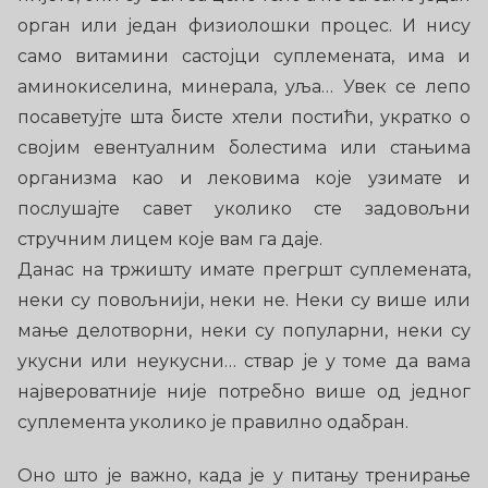
орган или један физиолошки процес. И нису
само витамини састојци суплемената, има и
аминокиселина, минерала, уља… Увек се лепо
посаветујте шта бисте хтели постићи, укратко о
својим евентуалним болестима или стањима
организма као и лековима које узимате и
послушајте савет уколико сте задовољни
стручним лицем које вам га даје.
Данас на тржишту имате прегршт суплемената,
неки су повољнији, неки не. Неки су више или
мање делотворни, неки су популарни, неки су
укусни или неукусни… ствар је у томе да вама
највероватније није потребно више од једног
суплемента уколико је правилно одабран.
Оно што је важно, када је у питању тренирање