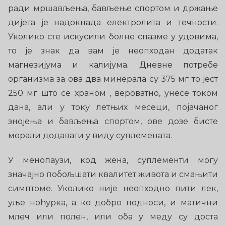
ради мршављења, бављење спортом и држање
дијета је надокнада електролита и течности.
Уколико сте искусили болне спазме у удовима,
то је знак да вам је неопходан додатак
магнезијума и калијума. Дневне потребе
организма за ова два минерала су 375 мг то јест
250 мг што се храном , вероватно, унесе током
дана, али у току летњих месеци, појачаног
знојења и бављења спортом, ове дозе бисте
морали додавати у виду суплемената.
У менопаузи, код жена, суплементи могу
значајно побољшати квалитет живота и смањити
симптоме. Уколико није неопходно пити лек,
уље ноћурка, а ко добро подноси, и матични
млеч или полен, или оба у меду су доста