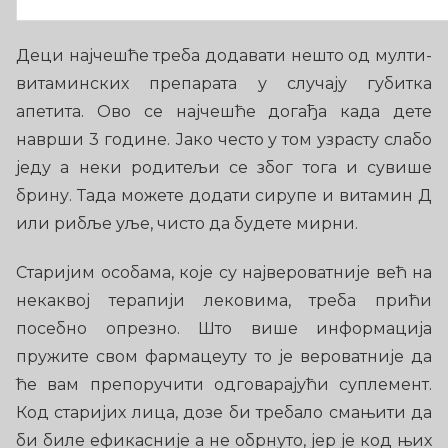
Деци најчешће треба додавати нешто од мулти-
витаминских препарата у случају губитка
апетита. Ово се најчешће догађа када дете
наврши 3 године. Јако често у том узрасту слабо
једу а неки родитељи се због тога и сувише
брину. Тада можете додати сирупе и витамин Д
или рибље уље, чисто да будете мирни.
Старијим особама, које су највероватније већ на
некаквој терапији лековима, треба прићи
посебно опрезно. Што више информација
пружите свом фармацеуту то је вероватније да
ће вам препоручити одговарајући суплемент.
Код старијих лица, дозе би требало смањити да
би биле ефикасније а не обрнуто, јер је код њих