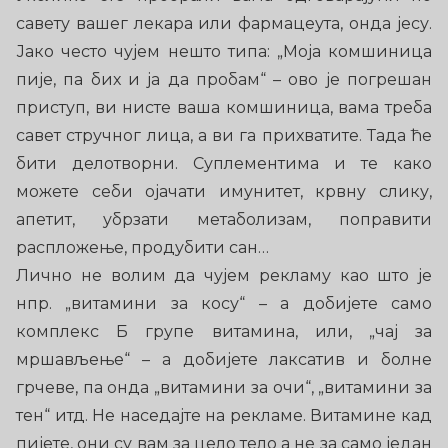
савету вашег лекара или фармацеута, онда јесу.
Јако често чујем нешто типа: „Моја комшиница
пије, па бих и ја да пробам“ – ово је погрешан
приступ, ви нисте ваша комшиница, вама треба
савет стручног лица, а ви га прихватите. Тада ће
бити делотворни. Суплементима и те како
можете себи ојачати имунитет, крвну слику,
апетит, убрзати метаболизам, поправити
распложење, продубити сан…
Лично не волим да чујем рекламу као што је
нпр. „витамини за косу“ – а добијете само
комплекс Б групе витамина, или, „чај за
мршављење“ – а добијете лаксатив и болне
грчеве, па онда „витамини за очи“, „витамини за
тен“ итд. Не наседајте на рекламе. Витамине кад
пијете, они су вам за цело тело а не за само један