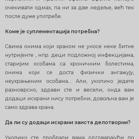
очекивати одмах, па ни за две недеље, већ тек
после дуже употребе.
Коме је суплементација потребна?
Свима онима који храном не уносе неке битне
нутријенте , нпр. деци подложној инфекцијама,
старијим особама са хроничним болестима,
онима који се доста физички ангажују,
неухрањеним особама… Али, уколико једете
разноврсно, здрави сте и весели, онда вам
додаци исхрани нису потребни, довољна вам је
само здрава храна.
Да ли су додаци исхрани заиста делотворни?
Уколико сте пробрали вама одговарајући по