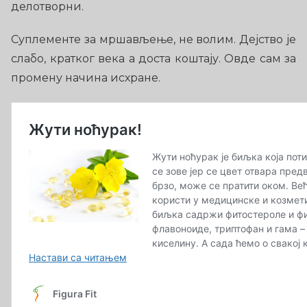
делотворни.
Суплементе за мршављење, не волим. Дејство је
слабо, кратког века а доста коштају. Овде сам за
промену начина исхране.