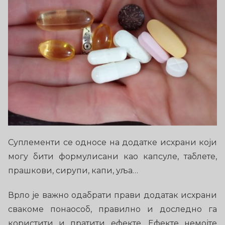
Суплементи се односе на додатке исхрани који
могу бити формулисани као капсуле, таблете,
прашкови, сирупи, капи, уља…
Врло је важно одабрати прави додатак исхрани
свакоме понаособ, правилно и доследно га
користити и пратити ефекте. Ефекте немојте