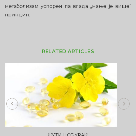
метаболизам успорен па влада „мање је више“
принцип.
RELATED ARTICLES
Previous
Next
ЖУТИ НОЋУРАК!