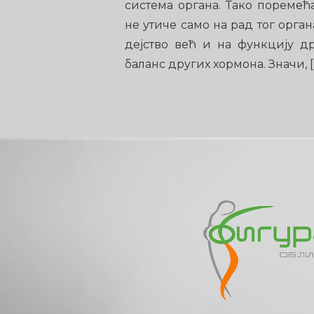
система органа. Тако поремећ
не утиче само на рад тог орга
дејство већ и на функцију д
баланс других хормона. Значи, [