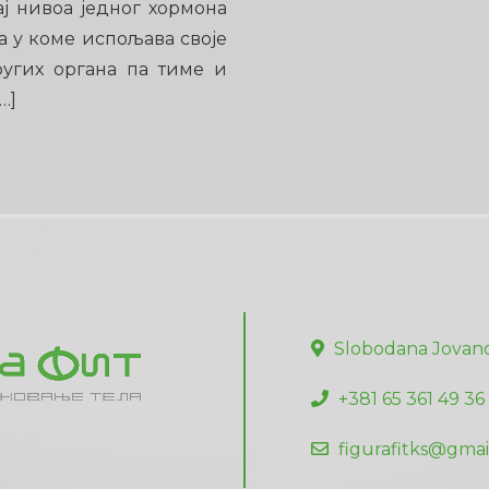
ај нивоа једног хормона
на у коме испољава своје
ругих органа па тиме и
…]
Slobodana Jovano
+381 65 361 49 36
figurafitks@gmai