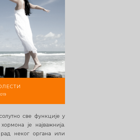
ОЛЕСТИ
019
солутно све функције у
хормона је најважнија.
 рад неког органа или