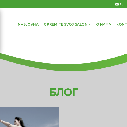
fig
NASLOVNA
OPREMITE SVOJ SALON
O NAMA
KONT
БЛОГ