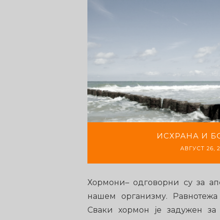
ИСХРАНА И Б
АВГУСТ 26, 2
Хормони– одговорни су за ап
нашем организму. Равнотежа 
Сваки хормон је задужен за