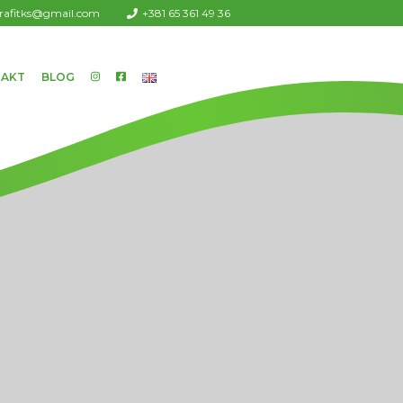
urafitks@gmail.com
+381 65 361 49 36
AKT
BLOG