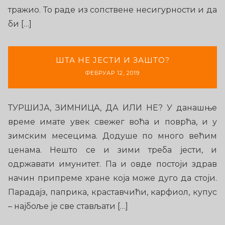
тражио. То раде из сопствене несигурности и да
би […]
ШТА НЕ ЈЕСТИ И ЗАШТО?
ФЕБРУАР 12, 2019
ТУРШИЈА, ЗИМНИЦА, ДА ИЛИ НЕ? У данашње
време имате увек свежег воћа и поврћа, и у
зимским месецима. Додуше по много већим
ценама. Нешто се и зими треба јести, и
одржавати имунитет. Па и овде постоји здрав
начин припреме хране која може дуго да стоји.
Парадајз, паприка, краставчићи, карфиол, купус
– најбоље је све стављати […]