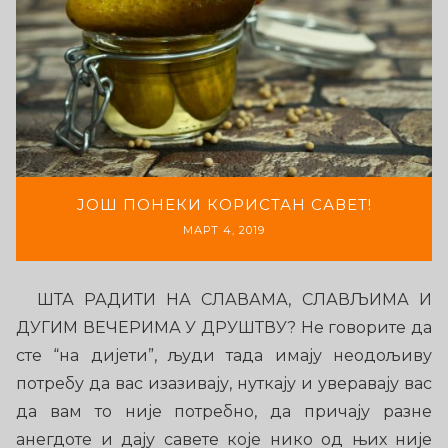
ЈОШ ПОНЕКИ КОРИСТАН САВЕТ!
МАРТ 4, 2019
ШТА РАДИТИ НА СЛАВАМА, СЛАВЉИМА И
ДУГИМ ВЕЧЕРИМА У ДРУШТВУ? Не говорите да
сте “на дијети”, људи тада имају неодољиву
потребу да вас изазивају, нуткају и уверавају вас
да вам то није потребно, да причају разне
анегдоте и дају савете које нико од њих није