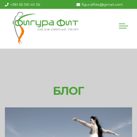
+381 65 361 49 36
figurafitks@gmail.com
БЛОГ