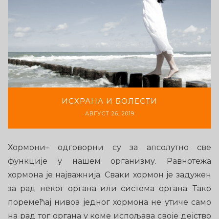
ИСХРАНА И БОЛЕСТИ
АВГУСТ 26, 2019
Хормони– одговорни су за апсолутно све
функције у нашем организму. Равнотежа
хормона је најважнија. Сваки хормон је задужен
за рад неког органа или система органа. Тако
поремећај нивоа једног хормона не утиче само
на рад тог органа у коме испољава своје дејство