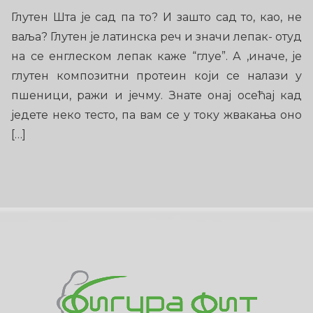
Глутен Шта је сад па то? И зашто сад то, као, не
ваља? Глутен је латинска реч и значи лепак- отуд
на се енглеском лепак каже “глуе”. А ,иначе, је
глутен композитни протеин који се налази у
пшеници, ражи и јечму. Знате онај осећај кад
једете неко тесто, па вам се у току жвакања оно
[…]