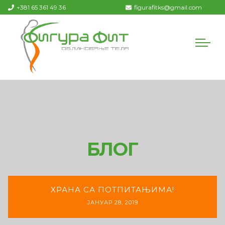
+381 65 361 49 36
figurafitks@gmail.com
БЛОГ
ХРАНА СА ПОТПИТАЊИМА!
ЈАНУАР 28, 2019