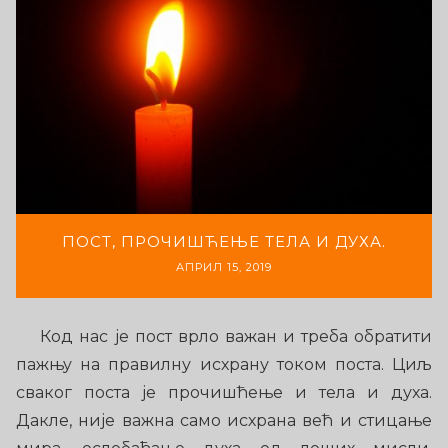
ПОСТ, ПРОЧИШЋЕЊЕ ТЕЛА И ДУХА.
АПРИЛ 15, 2019
Код нас је пост врло важан и треба обратити
пажњу на правилну исхрану током поста. Циљ
сваког поста је прочишћење и тела и духа.
Дакле, није важна само исхрана већ и стицање