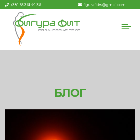
+381 65 361 49 36
figurafitks@gmail.com
БЛОГ