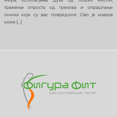
мира, ослобађање духа од лоших мисли,
тражење опроста од грехова и опраштање
онима који су вас повредили. Ово је изазов
коме […]