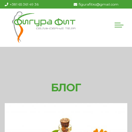
+381 65 361 49 36
figurafitks@gmail.com
БЛОГ