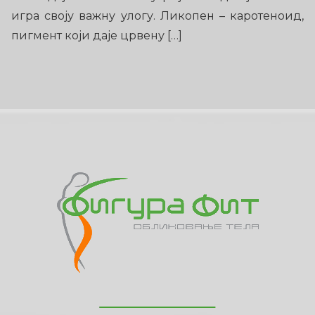
игра своју важну улогу. Ликопен – каротеноид,
пигмент који даје црвену […]