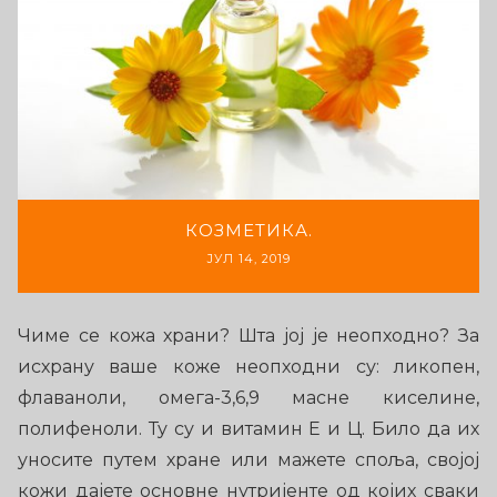
КОЗМЕТИКА.
ЈУЛ 14, 2019
Чиме се кожа храни? Шта јој је неопходно? За
исхрану ваше коже неопходни су: ликопен,
флаваноли, омега-3,6,9 масне киселине,
полифеноли. Ту су и витамин Е и Ц. Било да их
уносите путем хране или мажете споља, својој
кожи дајете основне нутријенте од којих сваки