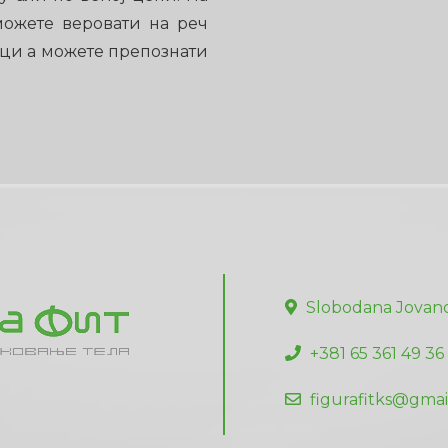
 можете веровати на реч
аци а можете препознати
Slobodana Jovano
+381 65 361 49 36
figurafitks@gmai