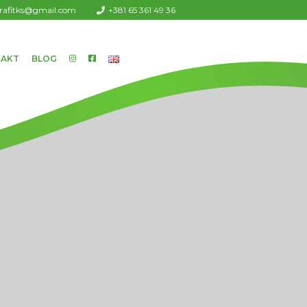
urafitks@gmail.com
+381 65 361 49 36
AKT
BLOG