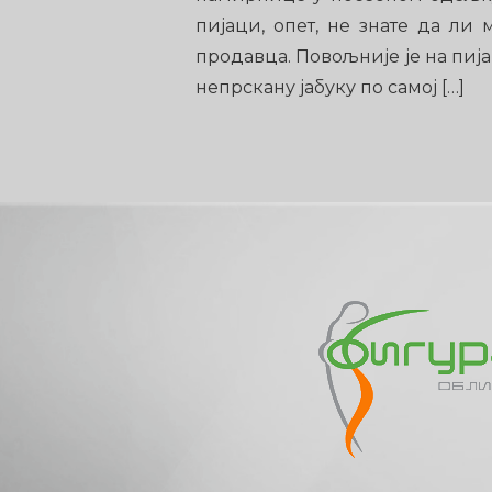
пијаци, опет, не знате да ли
продавца. Повољније је на пиј
непрскану јабуку по самој […]