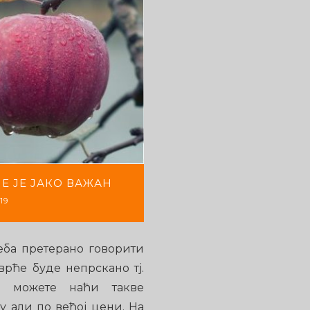
Е ЈЕ ЈАКО ВАЖАН
19
еба претерано говорити
врће буде непрскано тј.
ма можете наћи такве
 али по већој цени. На