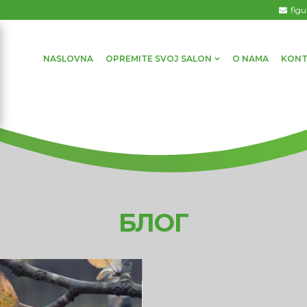
fig
NASLOVNA
OPREMITE SVOJ SALON
O NAMA
KONT
БЛОГ