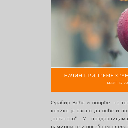
НАЧИН ПРИПРЕМЕ ХРАН
МАРТ 13, 20
Одабир Воће и поврће- не тр
колико је важно да воће и по
„органско“. У продавница
намирнице у посебном одељку