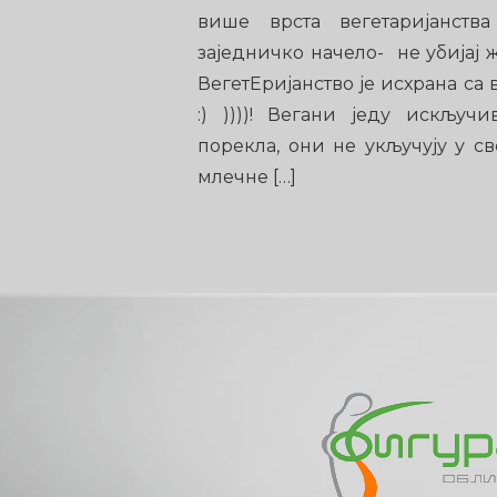
више врста вегетаријанст
заједничко начело- не убијај
ВегетЕријанство је исхрана са
:) ))))! Вегани једу искљу
порекла, они не укључују у с
млечне […]