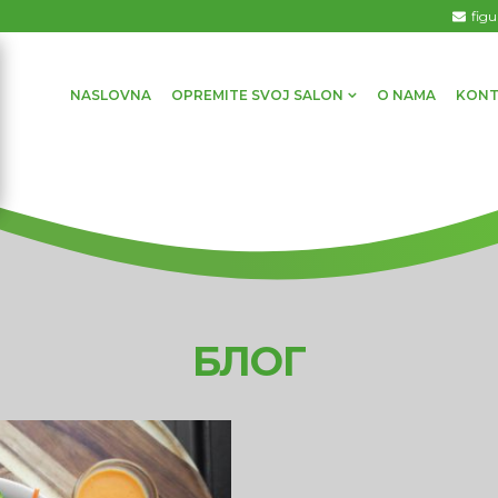
fig
NASLOVNA
OPREMITE SVOJ SALON
O NAMA
KONT
БЛОГ