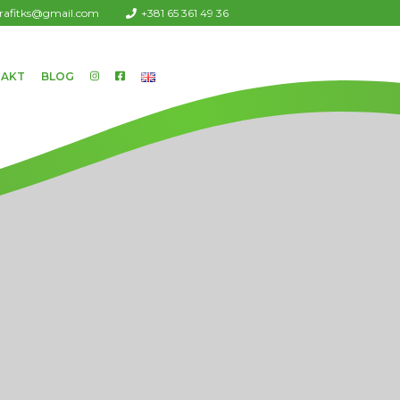
urafitks@gmail.com
+381 65 361 49 36
AKT
BLOG