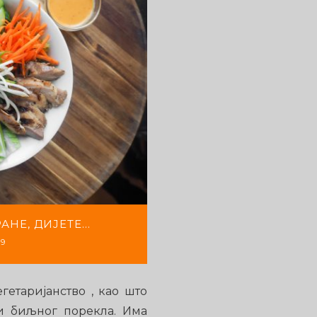
АНE, ДИЈЕТE…
19
таријанство , као што
и биљног порекла. Има