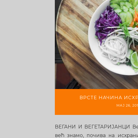
ВРСТЕ НАЧИНА ИСХР
МАЈ 26, 20
ВЕГАНИ И ВЕГЕТАРИЈАНЦИ Веге
већ знамо, почива на исхран