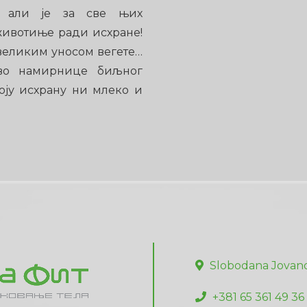
ва али је за све њих
 животиње ради исхране!
 великим уносом вегете…
чиво намирнице биљног
воју исхрану ни млеко и
Slobodana Jovano
+381 65 361 49 36