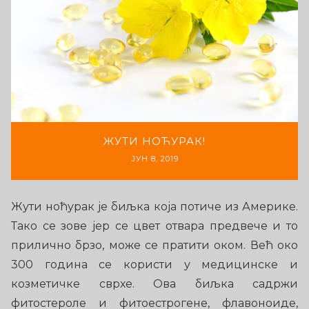
ЖУТИ НОЋУРАК!
ЈУН 8, 2019
Жути ноћурак је биљка која потиче из Америке.
Тако се зове јер се цвет отвара предвече и то
прилично брзо, може се пратити оком. Већ око
300 година се користи у медицинске и
козметичке сврхе. Ова биљка садржи
фитостероле и фитоестрогене, флавоноиде,