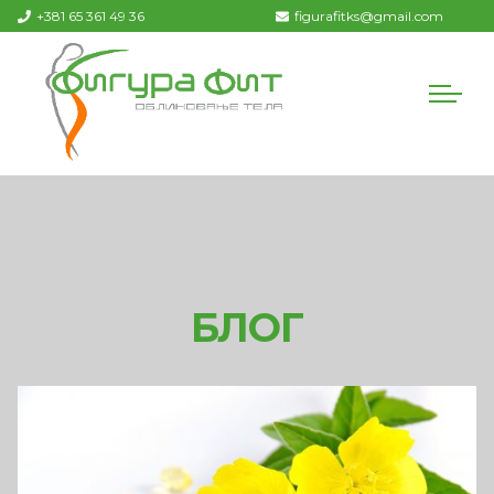
+381 65 361 49 36
figurafitks@gmail.com
БЛОГ