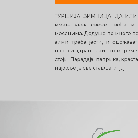
ТУРШИЈА, ЗИМНИЦА, ДА ИЛИ
имате увек свежег воћа и
месецима. Додуше по много ве
зими треба јести, и одржава
постоји здрав начин припреме 
стоји. Парадајз, паприка, краст
најбоље је све стављати […]