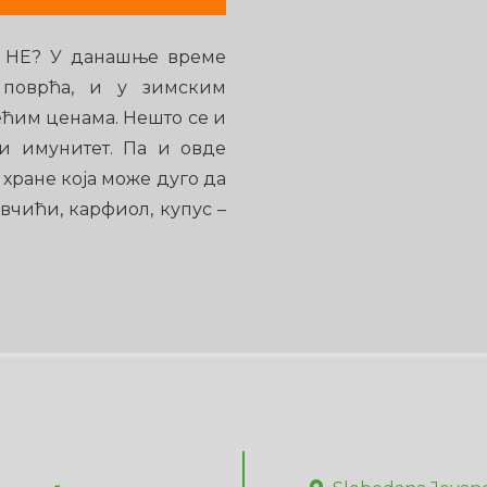
 НЕ? У данашње време
 поврћа, и у зимским
ћим ценама. Нешто се и
ти имунитет. Па и овде
хране која може дуго да
авчићи, карфиол, купус –