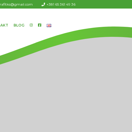
urafitks@gmail.com
+381 65 361 49 36
AKT
BLOG