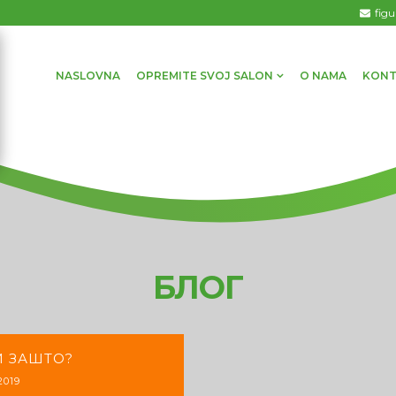
fig
NASLOVNA
OPREMITE SVOJ SALON
O NAMA
KONT
БЛОГ
И ЗАШТО?
2019