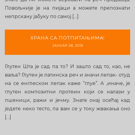
Повољније је на пијаци а можете препознати
непрскану јабуку по самој […]
ХРАНА СА ПОТПИТАЊИМА!
ЈАНУАР 28, 2019
Глутен Шта је сад па то? И зашто сад то, као, не
ваља? Глутен је латинска реч и значи лепак- отуд
на се енглеском лепак каже “глуе”. А ,иначе, је
глутен композитни протеин који се налази у
пшеници, ражи и јечму. Знате онај осећај кад
једете неко тесто, па вам се у току жвакања оно
[…]