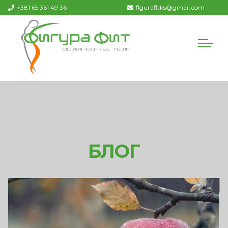
+381 65 361 49 36
figurafitks@gmail.com
БЛОГ