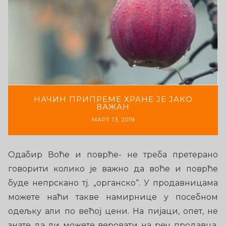
НАЧИН ПРИПРЕМЕ ХРАНЕ ЈЕ ЈАКО
ВАЖАН
МАРТ 13, 2019
Одабир Воће и поврће- не треба претерано
говорити колико је важно да воће и поврће
буде непрскано тј. „органско“. У продавницама
можете наћи такве намирнице у посебном
одељку али по већој цени. На пијаци, опет, не
знате да ли можете веровати на реч продавца.