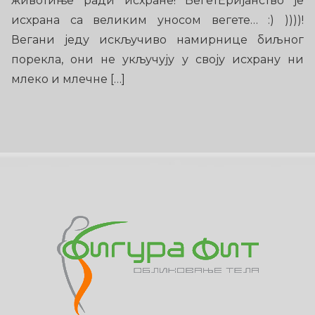
животиње ради исхране! ВегетЕријанство је
исхрана са великим уносом вегете… :) ))))!
Вегани једу искључиво намирнице биљног
порекла, они не укључују у своју исхрану ни
млеко и млечне […]