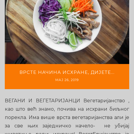
ВРСТЕ НАЧИНА ИСХРАНE, ДИЈЕТE…
МАЈ 26, 2019
ВЕГАНИ И ВЕГЕТАРИЈАНЦИ Вегетаријанство ,
као што већ знамо, почива на исхрани биљног
порекла. Има више врста вегетаријанства али је
за све њих заједничко начело- не убијај