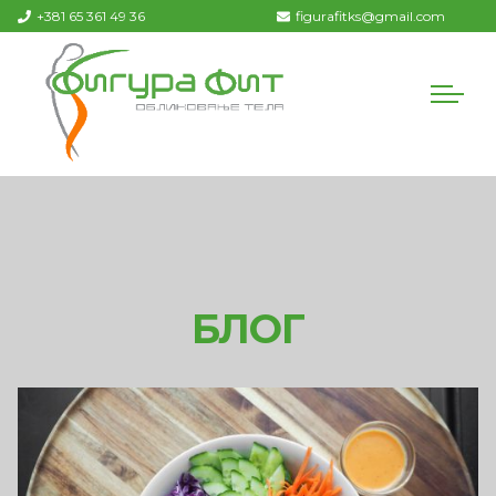
+381 65 361 49 36
figurafitks@gmail.com
БЛОГ