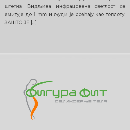
штетна. Видљива инфрацрвена светлост се
емитује до 1 mm и људи је осећају као топлоту.
ЗАШТО ЈЕ […]