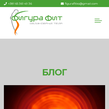
+381 65 361 49 36
figurafitks@gmail.com
БЛОГ