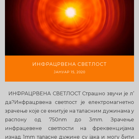
ИНФРАЦРВЕНА СВЕТЛОСТ
ЈАНУАР 15, 2020
ИНФРАЦРВЕНА СВЕТЛОСТ Страшно звучи је л’
да?Инфрацрвена светлост је електромагнетно
зрачење које се емитује на таласним дужинама у
распону од 750nm до 3mm. Зрачење
инфрацевене светлости на фреквенцијама
изнад 1mm таласне дужине су јака и могу бити