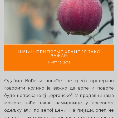
НАЧИН ПРИПРЕМЕ ХРАНЕ ЈЕ ЈАКО
ВАЖАН
МАРТ 13, 2019
Одабир Воће и поврће- не треба претерано
говорити колико је важно да воће и поврће
буде непрскано тј. „органско“. У продавницама
можете наћи такве намирнице у посебном
одељку али по већој цени. На пијаци, опет, не
знате да ли можете веровати на реч продавца.