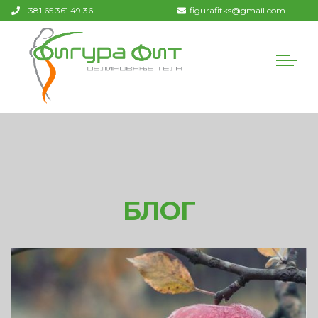
+381 65 361 49 36
figurafitks@gmail.com
БЛОГ