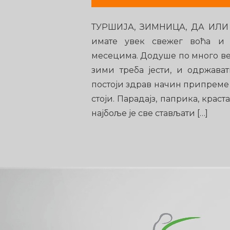
ТУРШИЈА, ЗИМНИЦА, ДА ИЛИ
имате увек свежег воћа и
месецима. Додуше по много ве
зими треба јести, и одржава
постоји здрав начин припреме 
стоји. Парадајз, паприка, краст
најбоље је све стављати […]