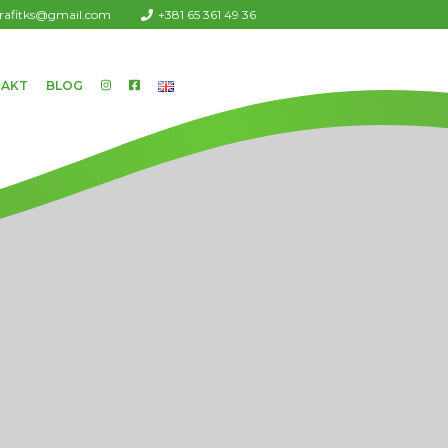
urafitks@gmail.com
+381 65 361 49 36
AKT
BLOG