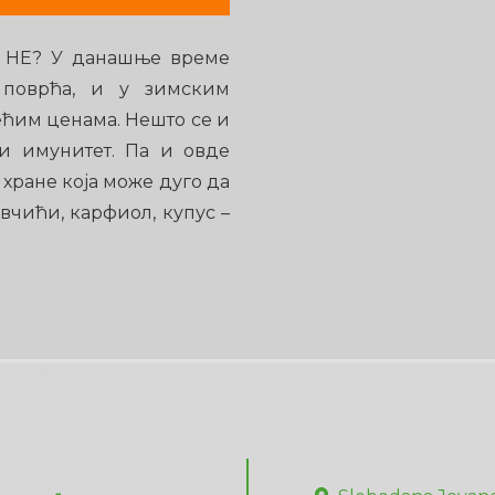
 НЕ? У данашње време
 поврћа, и у зимским
ћим ценама. Нешто се и
ти имунитет. Па и овде
хране која може дуго да
авчићи, карфиол, купус –