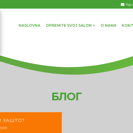
fig
NASLOVNA
OPREMITE SVOJ SALON
O NAMA
KONT
БЛОГ
И ЗАШТО?
2019