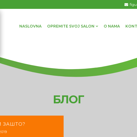
fig
NASLOVNA
OPREMITE SVOJ SALON
O NAMA
KONT
БЛОГ
И ЗАШТО?
2019