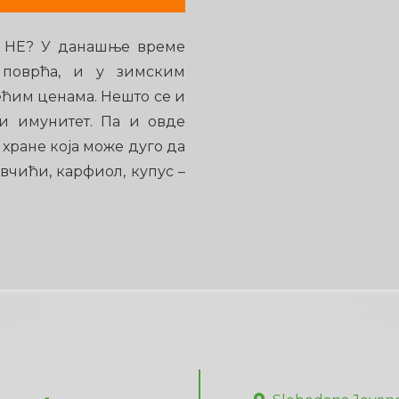
 НЕ? У данашње време
 поврћа, и у зимским
ћим ценама. Нешто се и
ти имунитет. Па и овде
хране која може дуго да
авчићи, карфиол, купус –