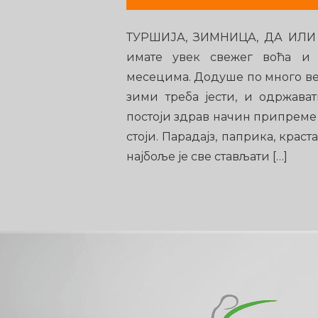
ТУРШИЈА, ЗИМНИЦА, ДА ИЛИ
имате увек свежег воћа и
месецима. Додуше по много ве
зими треба јести, и одржава
постоји здрав начин припреме 
стоји. Парадајз, паприка, краст
најбоље је све стављати […]