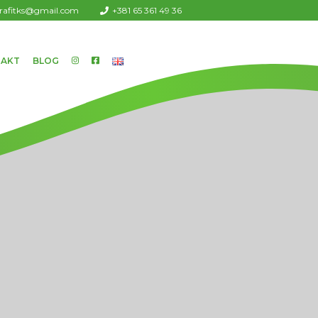
urafitks@gmail.com
+381 65 361 49 36
AKT
BLOG