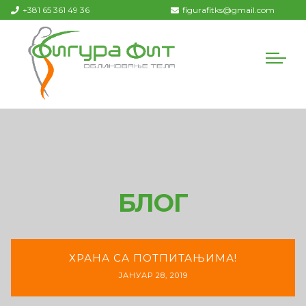
+381 65 361 49 36
figurafitks@gmail.com
БЛОГ
ХРАНА СА ПОТПИТАЊИМА!
ЈАНУАР 28, 2019