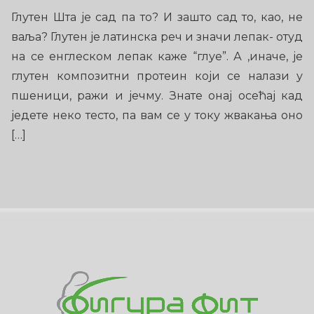
Глутен Шта је сад па то? И зашто сад то, као, не
ваља? Глутен је латинска реч и значи лепак- отуд
на се енглеском лепак каже “глуе”. А ,иначе, је
глутен композитни протеин који се налази у
пшеници, ражи и јечму. Знате онај осећај кад
једете неко тесто, па вам се у току жвакања оно
[…]