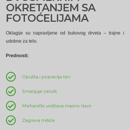
OKRETANJEM SA
FOTOĆELIJAMA
Oklagije su napravljene od bukovog drveta – trajne i
udobne za telo.
Prednosti:
Opušta i popravlja ten
Smanjuje celulit
Mehanički uništava masno tkivo
Zagreva mišiće