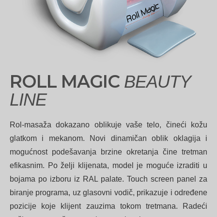
ROLL MAGIC
BEAUTY
LINE
Rol-masaža dokazano oblikuje vaše telo, čineći kožu
glatkom i mekanom. Novi dinamičan oblik oklagija i
mogućnost podešavanja brzine okretanja čine tretman
efikasnim. Po želji klijenata, model je moguće izraditi u
bojama po izboru iz RAL palate. Touch screen panel za
biranje programa, uz glasovni vodič, prikazuje i određene
pozicije koje klijent zauzima tokom tretmana. Radeći