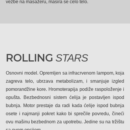
vežbe na masažeru, masira se celo telo.
ROLLING
STARS
Osnovni model. Opremljen sa infracrvenom lampom, koja
zagreva telo, ubrzava metabolizam, i smanjuje izgled
pomorandžine kore. Hromoterapija podiže raspoloženje i
opušta. Bezbednosni sistem ćelija je postavljen ispod
bubnja. Motor prestaje da radi kada ćelije ispod bubnja
osete i najmanji pokret kako bi sprečile povredu, čineći
ovu mašinu bezbednom za upotrebu. Jedine su na tržištu
sa ovom opcijom.