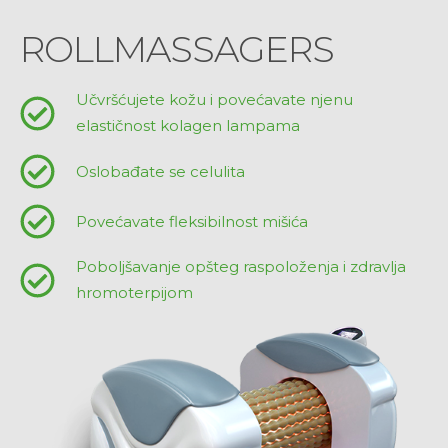
ROLLMASSAGERS
Učvršćujete kožu i povećavate njenu
elastičnost kolagen lampama
Oslobađate se celulita
Povećavate fleksibilnost mišića
Poboljšavanje opšteg raspoloženja i zdravlja
hromoterpijom