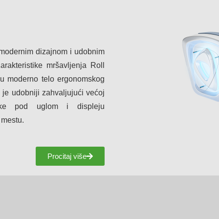
modernim dizajnom i udobnim
rakteristike mršavljenja Roll
 u moderno telo ergonomskog
je udobniji zahvaljujući većoj
uke pod uglom i displeju
 mestu.
Procitaj više