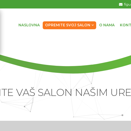
fig
NASLOVNA
OPREMITE SVOJ SALON
O NAMA
KONT
TE VAŠ SALON NAŠIM UR