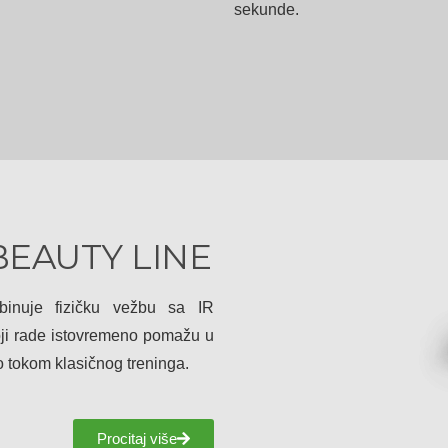
sekunde.
BEAUTY LINE
inuje fizičku vežbu sa IR
oji rade istovremeno pomažu u
 tokom klasičnog treninga.
Procitaj više