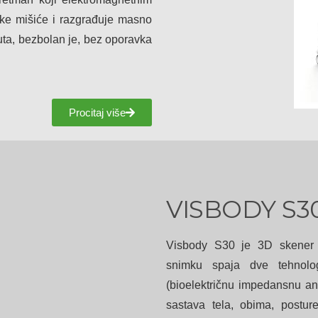
oke mišiće i razgrađuje masno
uta, bezbolan je, bez oporavka
Procitaj više
VISBODY S3
Visbody S30 je 3D skener 
snimku spaja dve tehnolo
(bioelektričnu impedansnu an
sastava tela, obima, postu