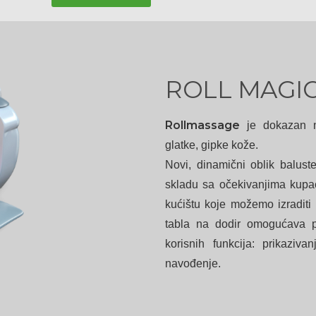
ROLL MAGI
Rollmassage
je dokazan na
glatke, gipke kože.
Novi, dinamični oblik baluste
skladu sa očekivanjima kupa
kućištu koje možemo izradit
tabla na dodir omogućava p
korisnih funkcija: prikaziv
navođenje.