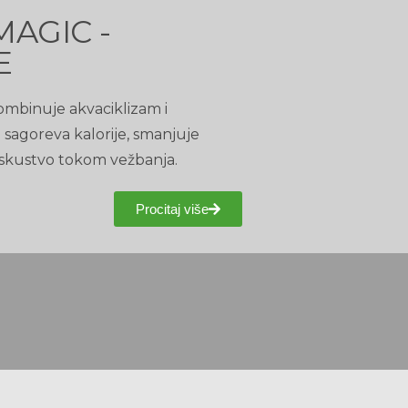
MAGIC -
E
mbinuje akvaciklizam i
sagoreva kalorije, smanjuje
 iskustvo tokom vežbanja.
Procitaj više