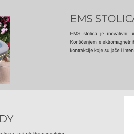
EMS STOLIC
EMS stolica je inovativni ur
Korišćenjem elektromagnetni
kontrakcije koje su jače i inte
DY
tretman koji elektromagnetnim