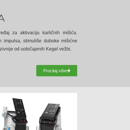
A
eđaj za aktivaciju karličnih mišića.
h impulsa, stimuliše duboke mišićne
nzivnije od uobičajenih Kegel vežbi.
Procitaj više