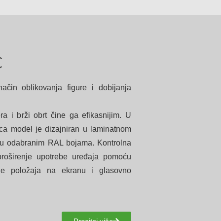
C
čin oblikovanja figure i dobijanja
ra i brži obrt čine ga efikasnijim. U
ca model je dizajniran u laminatnom
i u odabranim RAL bojama. Kontrolna
roširenje upotrebe uređaja pomoću
anje položaja na ekranu i glasovno