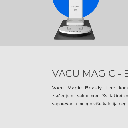
VACU MAGIC - 
Vacu Magic Beauty Line
komb
zračenjem i vakuumom. Svi faktori k
sagorevanju mnogo više kalorija nego