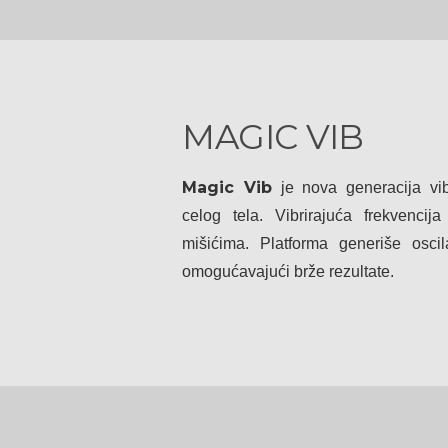
MAGIC VIB
Magic Vib
je nova generacija vibr
celog tela. Vibrirajuća frekvencij
mišićima. Platforma generiše oscila
omogućavajući brže rezultate.