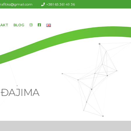
urafitks@gmail.com
+381 65 361 49 36
AKT
BLOG
EĐAJIMA