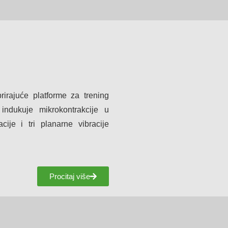
irajuće platforme za trening
a indukuje mikrokontrakcije u
cije i tri planarne vibracije
Procitaj više