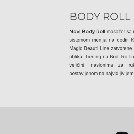
BODY ROLL
Novi Body Roll
masažer sa 
sistemom menija na dodir. Ka
Magic Beauti Line zatvorene
oblika. Trening na Bodi Roll-u 
veličini, naslonima za r
postavljenom na najvidljivijem