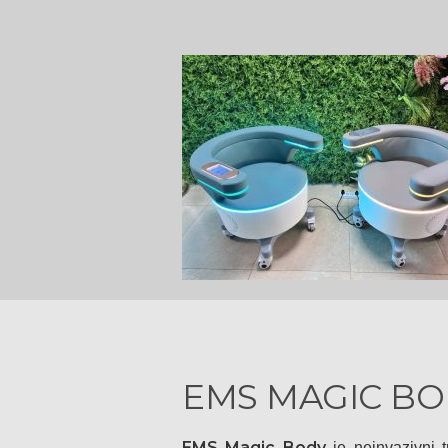
EMS MAGIC BO
EMS Magic Body
je neinvazivni 