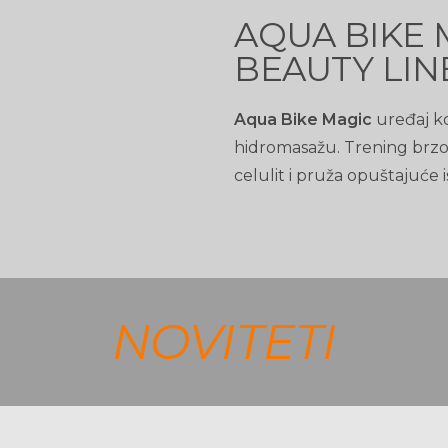
AQUA BIKE 
BEAUTY LIN
Aqua Bike Magic
uređaj ko
hidromasažu. Trening brzo 
celulit i pruža opuštajuće
NOVITETI