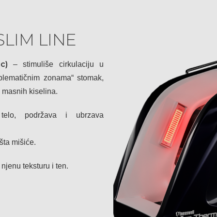
LIM LINE
c)
– stimuliše cirkulaciju u
oblematičnim zonama“ stomak,
 masnih kiselina.
telo, podržava i ubrzava
šta mišiće.
jenu teksturu i ten.