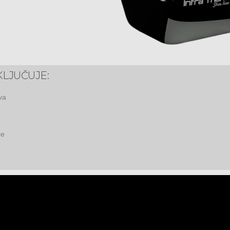
LJUČUJE:
va
ce