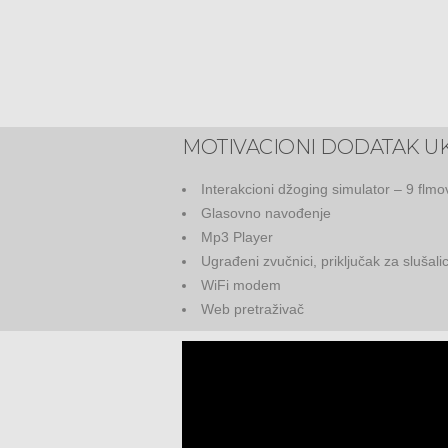
MOTIVACIONI DODATAK UK
Interakcioni džoging simulator – 9 flmo
Glasovno navođenje
Mp3 Player
Ugrađeni zvučnici, priključak za slušali
WiFi modem
Web pretraživač