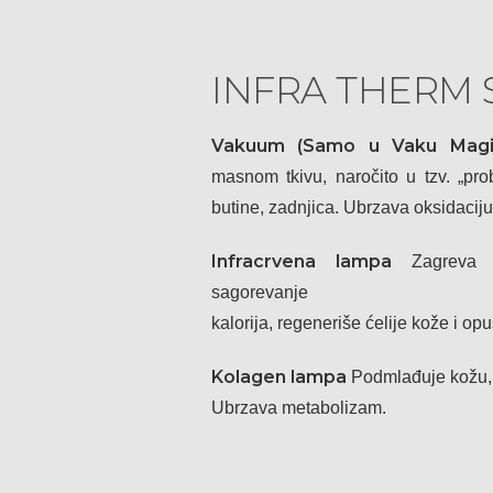
INFRA THERM S
Vakuum (Samo u Vaku Magi
masnom tkivu, naročito u tzv. „pr
butine, zadnjica. Ubrzava oksidaciju
Infracrvena lampa
Zagreva 
sagorevanje
kalorija, regeneriše ćelije kože i opu
Kolagen lampa
Podmlađuje kožu, n
Ubrzava metabolizam.