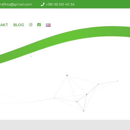
urafitks@gmail.com
+381 65 361 49 36
AKT
BLOG